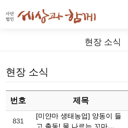
현장 소식
현장 소식
번호
제목
[미얀마 생태농업] 양동이 들
831
고 출동! 물 나르는 꼬마…