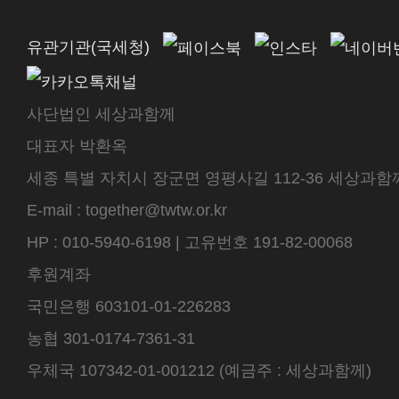
유관기관(국세청)
사단법인 세상과함께
대표자 박환옥
세종 특별 자치시 장군면 영평사길 112-36 세상과함께 센터
E-mail : together@twtw.or.kr
HP : 010-5940-6198 | 고유번호 191-82-00068
후원계좌
국민은행 603101-01-226283
농협 301-0174-7361-31
우체국 107342-01-001212 (예금주 : 세상과함께)