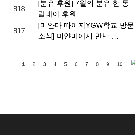
[분유 후원] 7월의 분유 한 통
818
릴레이 후원
[미얀마 따이지YGW학교 방문
817
소식] 미얀마에서 만난 …
1
2
3
4
5
6
7
8
9
10