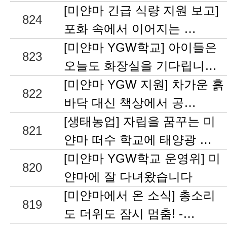
[미얀마 긴급 식량 지원 보고]
824
포화 속에서 이어지는 …
[미얀마 YGW학교] 아이들은
823
오늘도 화장실을 기다립니…
[미얀마 YGW 지원] 차가운 흙
822
바닥 대신 책상에서 공…
[생태농업] 자립을 꿈꾸는 미
821
얀마 떠수 학교에 태양광 …
[미얀마 YGW학교 운영위] 미
820
얀마에 잘 다녀왔습니다
[미얀마에서 온 소식] 총소리
819
도 더위도 잠시 멈춤! -…