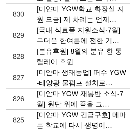
[미얀마 YGW학교 화장실 지
830
원 모금] 제 차례는 언제…
[국내 식료품 지원소식-7월]
829
무더운 한여름에 전한 기…
[분유후원] 8월의 분유 한 통
828
릴레이 후원
[미얀마 생태농업] 떠수 YGW
827
-태양광 물펌프 설치로…
[미얀마 YGW 재봉반 소식-7
826
월] 원단 위에 꿈을 그…
[미얀마 YGW 긴급구호] 메마
825
른 학교에 다시 생명이…