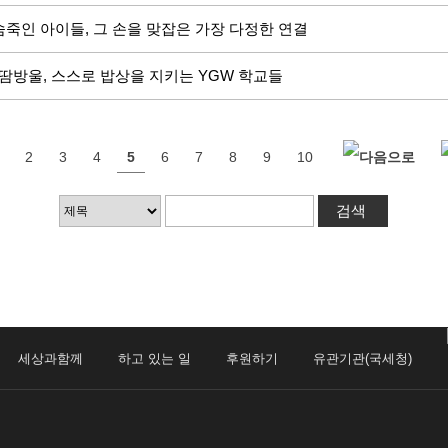
 숨죽인 아이들, 그 손을 맞잡은 가장 다정한 연결
 땀방울, 스스로 밥상을 지키는 YGW 학교들
2
3
4
5
6
7
8
9
10
세상과함께
하고 있는 일
후원하기
유관기관(국세청)