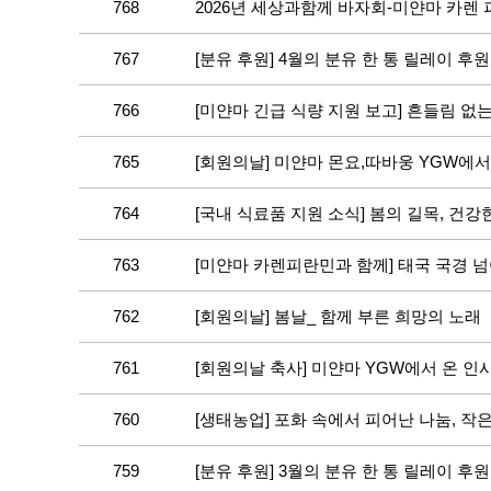
768
2026년 세상과함께 바자회-미얀마 카렌
767
[분유 후원] 4월의 분유 한 통 릴레이 후원
766
[미얀마 긴급 식량 지원 보고] 흔들림 없
765
[회원의날] 미얀마 몬요,따바웅 YGW에서
764
[국내 식료품 지원 소식] 봄의 길목, 건
763
[미얀마 카렌피란민과 함께] 태국 국경 넘어
762
[회원의날] 봄날_ 함께 부른 희망의 노래
761
[회원의날 축사] 미얀마 YGW에서 온 인
760
[생태농업] 포화 속에서 피어난 나눔, 작
759
[분유 후원] 3월의 분유 한 통 릴레이 후원