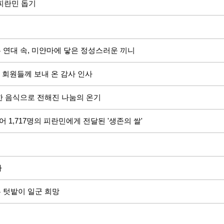
 피란민 돕기
는 연대 속, 미얀마에 닿은 정성스러운 끼니
 회원들께 보내 온 감사 인사
강한 음식으로 전해진 나눔의 온기
 1,717명의 피란민에게 전달된 '생존의 쌀'
사
은 텃밭이 일군 희망