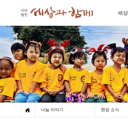
세상
세
인사
함께하
재
오
나눔 이야기
현장 소식