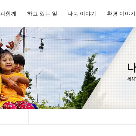
과함께
하고 있는 일
나눔 이야기
환경 이야기
상과함께
국내사업
현장 소식
삼보일배오체투
환경상
드립니다
해외사업
뉴스레터
활동 소식
는 사람들
환경사업
정기간행물
자료실
정보고
기부소식
삼보일배오체투
자료실
시는 길