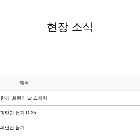
현장 소식
제목
과함께' 회원의 날 스케치
피란민 돕기 D-35
전 피란민 돕기