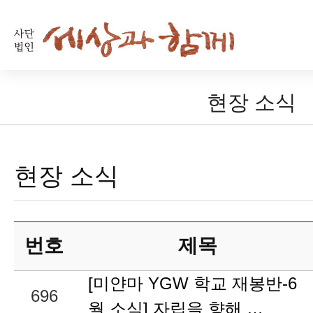
현장 소식
현장 소식
번호
제목
[미얀마 YGW 학교 재봉반-6
696
월 소식] 자립을 향해 …