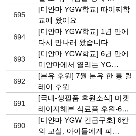
[미얀마 YGW학교] 따이찌학
695
교에 왔어요
[미얀마 YGW학교] 1년 만에
694
다시 만나러 왔습니다
[미얀마 YGW학교] 6년 만에
693
미얀마에서 열리는 YG…
[분유 후원] 7월 분유 한 통 릴
692
레이 후원
[국내-생필품 후원소식] 마켓
691
레이지헤븐 식료품 후원-6…
[미얀마 YGW 긴급구호] 6칸
690
의 교실, 아이들에게 피…