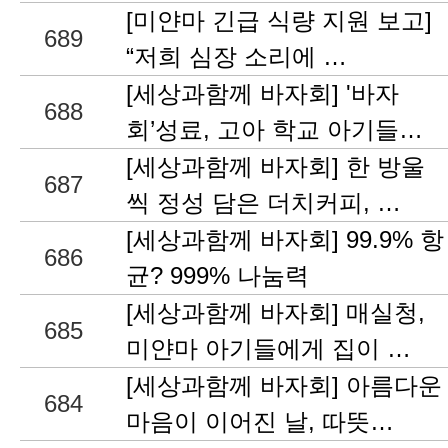
[미얀마 긴급 식량 지원 보고]
689
“저희 심장 소리에 …
[세상과함께 바자회] '바자
688
회’성료, 고아 학교 아기들…
[세상과함께 바자회] 한 방울
687
씩 정성 담은 더치커피, …
[세상과함께 바자회] 99.9% 항
686
균? 999% 나눔력
[세상과함께 바자회] 매실청,
685
미얀마 아기들에게 집이 …
[세상과함께 바자회] 아름다운
684
마음이 이어진 날, 따뜻…