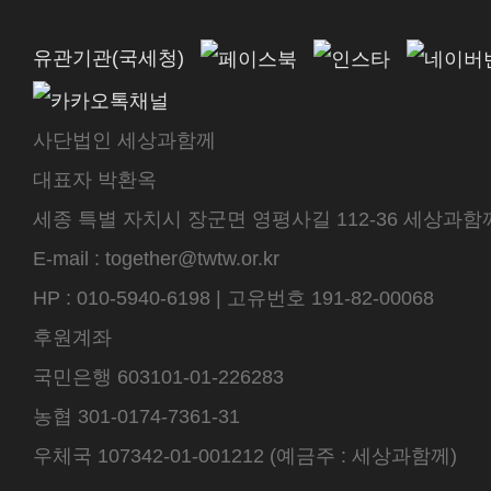
유관기관(국세청)
사단법인 세상과함께
대표자 박환옥
세종 특별 자치시 장군면 영평사길 112-36 세상과함께 센터
E-mail : together@twtw.or.kr
HP : 010-5940-6198 | 고유번호 191-82-00068
후원계좌
국민은행 603101-01-226283
농협 301-0174-7361-31
우체국 107342-01-001212 (예금주 : 세상과함께)