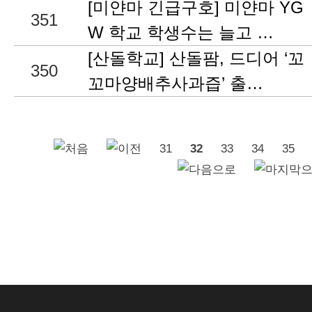
[미얀마 긴급구호] 미얀마 YG
351
W 학교 학생수는 늘고 …
[산돌학교] 산돌팜, 드디어 ‘꼬
350
꼬마양배추사과즙’ 출…
31
32
33
34
35