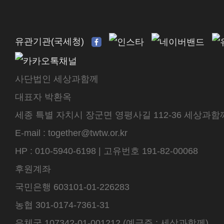
유관기관(국세청)
사단법인 세상과함께
대표자 박환옥
세종 특별 자치시 장군면 영평사길 112-36 세상과함께 센터
E-mail : together@twtw.or.kr
HP : 010-5940-6198 | 고유번호 191-82-00068
후원계좌
국민은행 603101-01-226283
농협 301-0174-7361-31
우체국 107342-01-001212 (예금주 : 세상과함께)