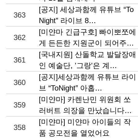
[공지] 세상과함께 유튜브 “To
363
Night” 라이브 8…
[미얀마 긴급구호] 빠이뽀쪼에
362
게 든든한 지원군이 되어주…
[국내지원] 산돌학교 발달장애
361
인 예술단, '그랑'은 계…
[공지]세상과함께 유튜브 라이
360
브 “ToNight” 아홉…
[미얀마] 카렌난민 위원회 쏘
359
러버트 의장을 만났습니다…
[미얀마] 미얀마 아이들의 작
358
품 공모전을 열었어요