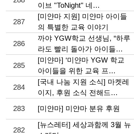
이브 "ToNight" 네…
[미얀마 지원] 미얀마 아이들
287
의 특별한 교육 이야기
까야 YGW학교 선생님, “하루
286
라도 빨리 돌아가 아이들…
[미얀마] ‘미얀마 YGW 학교
285
아이들을 위한 교육 프…
[국내 나눔 지원 소식] 마켓레
284
이지, 후원 소식 전해드…
283
[미얀마] 미얀마 분유 후원
[뉴스레터] 세상과함께 3월 뉴
282