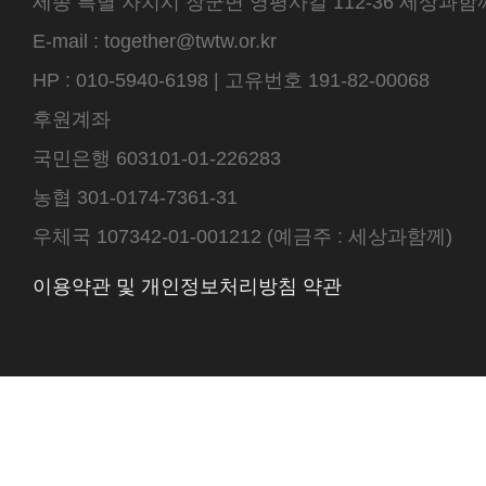
세종 특별 자치시 장군면 영평사길 112-36 세상과함께 센터
E-mail : together@twtw.or.kr
HP : 010-5940-6198 | 고유번호 191-82-00068
후원계좌
국민은행 603101-01-226283
농협 301-0174-7361-31
우체국 107342-01-001212 (예금주 : 세상과함께)
이용약관 및 개인정보처리방침 약관