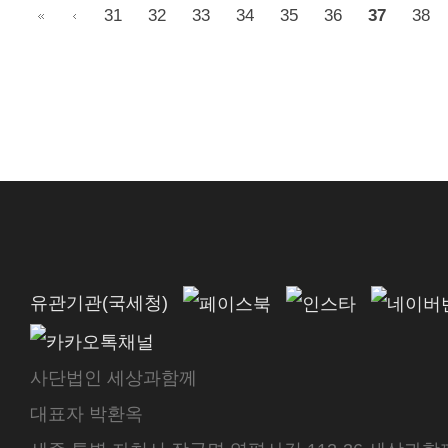
31
32
33
34
35
36
37
38
유관기관(국세청)
사단법인 세상과함께
대표자 박환옥