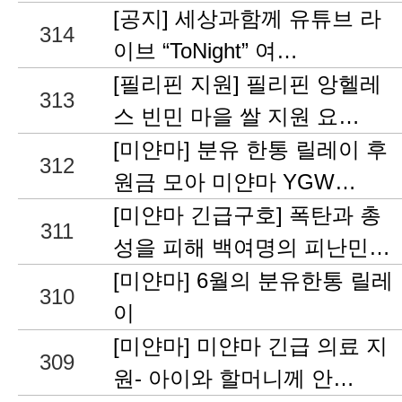
[공지] 세상과함께 유튜브 라
314
이브 “ToNight” 여…
[필리핀 지원] 필리핀 앙헬레
313
스 빈민 마을 쌀 지원 요…
[미얀마] 분유 한통 릴레이 후
312
원금 모아 미얀마 YGW…
[미얀마 긴급구호] 폭탄과 총
311
성을 피해 백여명의 피난민…
[미얀마] 6월의 분유한통 릴레
310
이
[미얀마] 미얀마 긴급 의료 지
309
원- 아이와 할머니께 안…