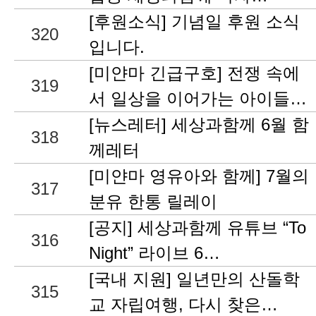
[후원소식] 기념일 후원 소식
320
입니다.
[미얀마 긴급구호] 전쟁 속에
319
서 일상을 이어가는 아이들…
[뉴스레터] 세상과함께 6월 함
318
께레터
[미얀마 영유아와 함께] 7월의
317
분유 한통 릴레이
[공지] 세상과함께 유튜브 “To
316
Night” 라이브 6…
[국내 지원] 일년만의 산돌학
315
교 자립여행, 다시 찾은…