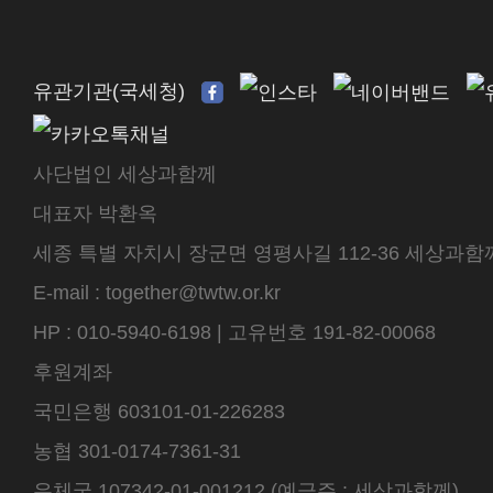
유관기관(국세청)
사단법인 세상과함께
대표자 박환옥
세종 특별 자치시 장군면 영평사길 112-36 세상과함께 센터
E-mail : together@twtw.or.kr
HP : 010-5940-6198 | 고유번호 191-82-00068
후원계좌
국민은행 603101-01-226283
농협 301-0174-7361-31
우체국 107342-01-001212 (예금주 : 세상과함께)