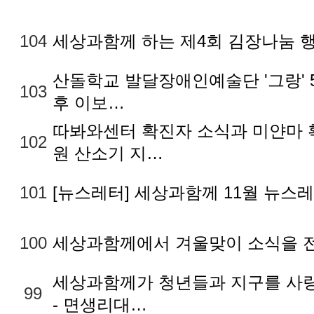
104
세상과함께 하는 제4회 김장나눔 
산돌학교 발달장애인예술단 '그랑' 
103
후 이보…
따봐와센터 확진자 소식과 미얀마 
102
원 산소기 지…
101
[뉴스레터] 세상과함께 11월 뉴스
100
세상과함께에서 겨울맞이 소식을 
세상과함께가 청년들과 지구를 사
99
- 면생리대…