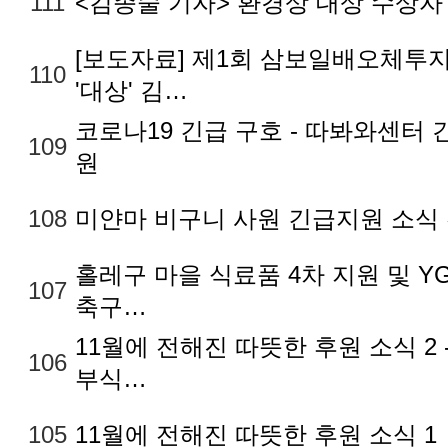
111
<김종술 기자> 환경상 대상 수상자
[보도자료] 제1회 삼보일배오체투
110
'대상' 김…
코로나19 긴급 구호 - 따봐와센터 
109
원
108
미얀마 비구니 사원 긴급지원 소식
홀레구 마을 식료품 4차 지원 및 Y
107
축구…
11월에 전해진 따뜻한 후원 소식 2
106
부식…
105
11월에 전해진 따뜻한 후원 소식 1