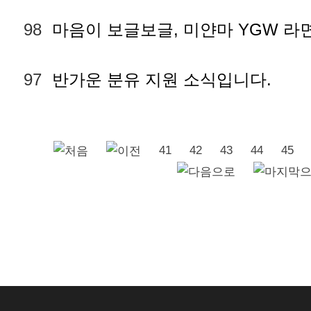
98
마음이 보글보글, 미얀마 YGW 라
97
반가운 분유 지원 소식입니다.
41
42
43
44
45