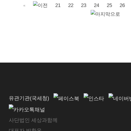
21
22
23
24
25
26
유관기관(국세청)
사단법인 세상과함께
대표자 박환옥