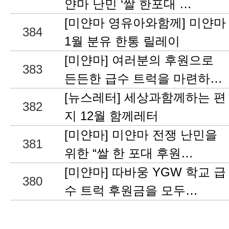
얀마 난민 ‘쌀 한포대 …
[미얀마 영유아와함께] 미얀마
384
1월 분유 한통 릴레이
[미얀마] 여러분의 후원으로
383
든든한 급수 트럭을 마련하…
[뉴스레터] 세상과함께하는 편
382
지 12월 함께레터
[미얀마] 미얀마 전쟁 난민을
381
위한 “쌀 한 포대 후원…
[미얀마] 따바웅 YGW 학교 급
380
수 트럭 후원금을 모두…