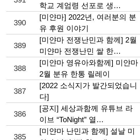
학교 계엄령 선포로 생…
[미얀마] 2022년, 여러분의 분
390
유 후원 이야기
[미얀마 전쟁난민과 함께] 2월
389
미얀마 전쟁난민 쌀 한…
[미얀마 영유아와함께] 미얀마
388
2월 분유 한통 릴레이
[2022 소식지가 발간되었습니
387
다]
[공지] 세상과함께 유튜브 라
386
이브 “ToNight” 열…
[미얀마 난민과 함께] 설날 미
385