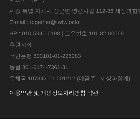
세종 특별 자치시 장군면 영평사길 112-36 세상과함께 센터
E-mail : together@twtw.or.kr
HP : 010-5940-6198 | 고유번호 191-82-00068
후원계좌
국민은행 603101-01-226283
농협 301-0174-7361-31
우체국 107342-01-001212 (예금주 : 세상과함께)
이용약관 및 개인정보처리방침 약관