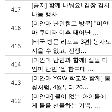
[공지] 함께 나눠요! 김장 김치
417
나눔 행사
[미얀마 난민캠프 방문] "미얀
416
마 쿠데타 이후 태어난 …
[태국 방문 리포트 3편] 농사도
415
지을 수 없고, 전쟁…
[미얀마 난민과 함께] 설날 미
414
얀마 난민 ‘쌀 한포대 …
[미얀마 YGW 학교와 함께] 봄
413
꽃처럼, 4월부터 20…
[미얀마] 물이 없는 아이들에
412
게 물을 선물하는 기쁨, …