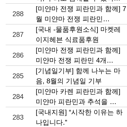
[미얀마 전쟁 피란민과 함께] 7
288
월 미얀마 전쟁 피란민…
[국내 -물품후원소식] 마켓레
287
이지헤븐 식료품후원
[미얀마 전쟁 피란민과 함께]
286
미얀마 전쟁 피란민 4개…
[기념일기부] 함께 나누는 마
285
음, 8월의 기념일 기부
[미얀마 카렌 피란민과 함께]
284
미얀마 피란민과 추석을 …
[국내지원] “시작한 이유는 하
283
나입니다.”