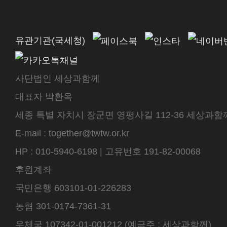
유관기관(국세청)
사단법인 세상과함께
대표자 박환옥
세종 특별 자치시 장군면 영평사길 112-36 세상과함께 센터
E-mail : together@twtw.or.kr
HP : 010-5940-6198 | 고유번호 191-82-00068
후원계좌
국민은행 603101-01-226283
농협 301-0174-7361-31
우체국 107342-01-001212 (예금주 : 세상과함께)