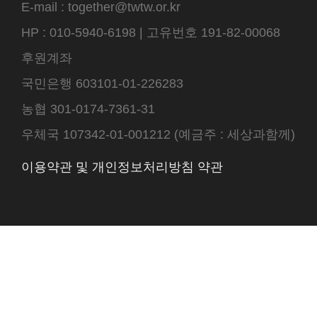
E-mail : together@twtw.or.kr
HP : 010-5940-6198 | 고유번호 191-82-00068
후원계좌
국민은행 603101-01-226283
농협 301-0174-7361-31
우체국 107342-01-001212 (예금주 : 세상과함께)
이용약관 및 개인정보처리방침 약관