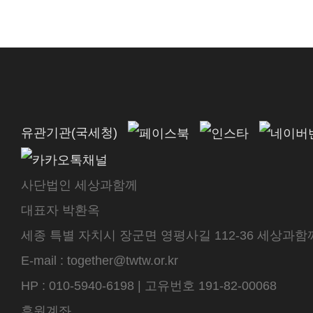
유관기관(국세청)
사단법인 세상과함께
대표자 박환옥
세종 특별 자치시 장군면 영평사길 112-36 세상과함께 센터
E-mail : together@twtw.or.kr
HP : 010-5940-6198 | 고유번호 191-82-00068
후원계좌