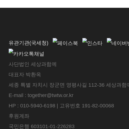
유관기관(국세청)
사단법인 세상과함께
대표자 박환옥
세종 특별 자치시 장군면 영평사길 112-36 세상과함께 센터
E-mail : together@twtw.or.kr
HP : 010-5940-6198 | 고유번호 191-82-00068
후원계좌
국민은행 603101-01-226283