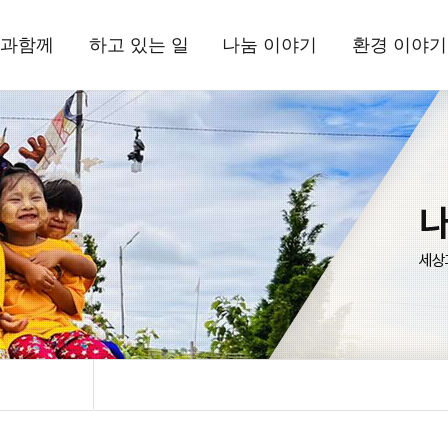
과함께
하고 있는 일
나눔 이야기
환경 이야기
상과함께
국내사업
현장 소식
삼보일배오체투
환경상
드립니다
해외사업
뉴스레터
활동 소식
는 사람들
환경사업
정기간행물
자료실
정보고
기부소식
삼보일배오체투
자료실
시는 길