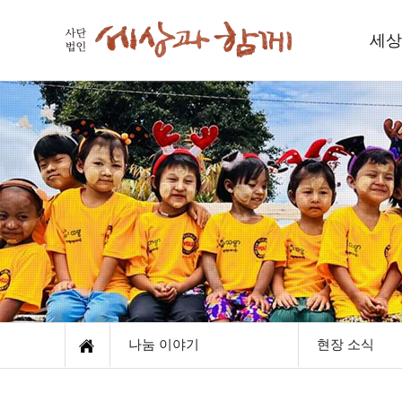
세상
세
인사
함께하
재
오
나눔 이야기
현장 소식