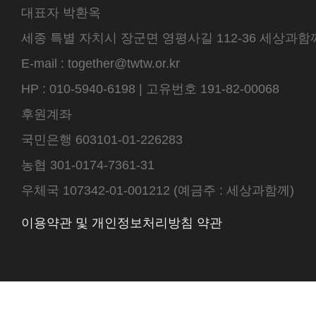
대표자 박환옥
세종 특별 자치시 장군면 영평사길 112-36 세상과함께 센터
E-mail : together@twtw.or.kr
HP : 010-5940-6198 | 고유번호 191-82-00068
후원계좌
국민은행 603101-01-226283
농협 301-0174-7361-31
우체국 107342-01-001212 (예금주 : 세상과함께)
이용약관 및 개인정보처리방침 약관