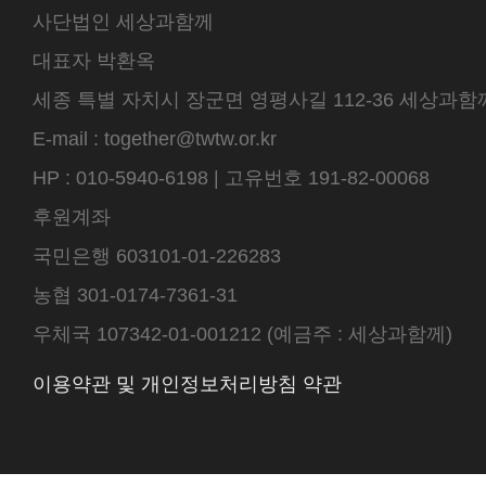
사단법인 세상과함께
대표자 박환옥
세종 특별 자치시 장군면 영평사길 112-36 세상과함께 센터
E-mail : together@twtw.or.kr
HP : 010-5940-6198 | 고유번호 191-82-00068
후원계좌
국민은행 603101-01-226283
농협 301-0174-7361-31
우체국 107342-01-001212 (예금주 : 세상과함께)
이용약관 및 개인정보처리방침 약관