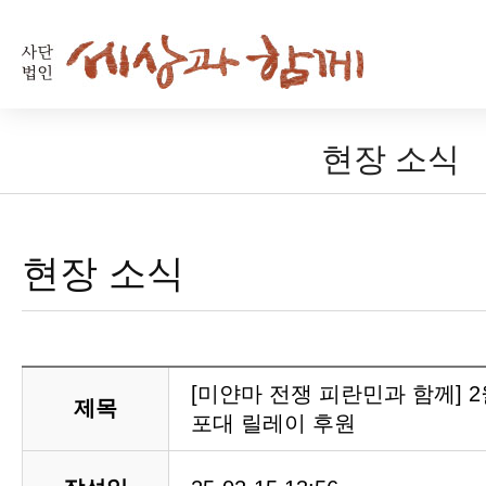
현장 소식
현장 소식
[미얀마 전쟁 피란민과 함께] 
제목
포대 릴레이 후원