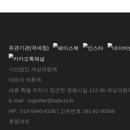
유관기관(국세청)
사단법인 세상과함께
대표자 박환옥
세종 특별 자치시 장군면 영평사길 112-36 세상과함께 센터
E-mail : together@twtw.or.kr
HP : 010-5940-6198 | 고유번호 191-82-00068
후원계좌