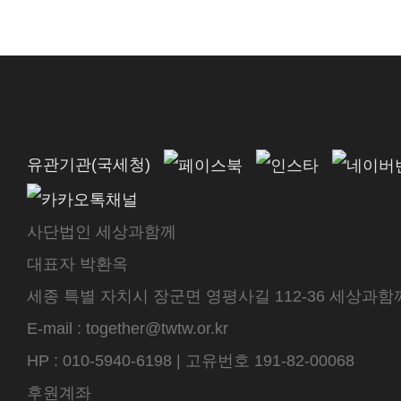
유관기관(국세청)
사단법인 세상과함께
대표자 박환옥
세종 특별 자치시 장군면 영평사길 112-36 세상과함께 센터
E-mail : together@twtw.or.kr
HP : 010-5940-6198 | 고유번호 191-82-00068
후원계좌