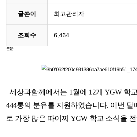
글쓴이
최고관리자
조회수
6,464
본문
세상과함께에서는
1
월에
12
개
YGW
학교
444
통의 분유를 지원하였습니다
.
이번 달
로 가장 많은 따이찌
YGW
학교 소식을 