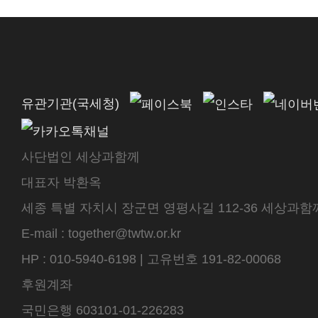
유관기관(국세청)
사단법인 세상과함께
대표자 박환옥
세종 특별 자치시 장군면 영평사길 112-36 세상과함께 센터
E-mail : together@twtw.or.kr
HP : 010-5940-6198 | 고유번호 191-82-00068
후원계좌
국민은행 603101-01-226283