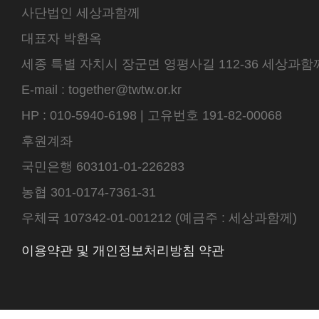
사단법인 세상과함께
대표자 박환옥
세종 특별 자치시 장군면 영평사길 112-36 세상과함께 센터
E-mail : together@twtw.or.kr
HP : 010-5940-6198 | 고유번호 191-82-00068
후원계좌
국민은행 603101-01-226283
농협 301-0174-7361-31
우체국 107342-01-001212 (예금주 : 세상과함께)
이용약관 및 개인정보처리방침 약관