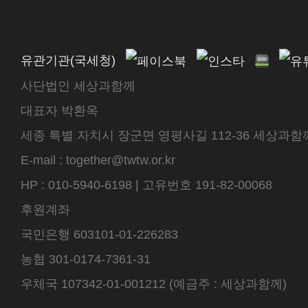
유관기관(국세청)
사단법인 세상과함께
대표자 박환옥
세종 특별 자치시 장군면 영평사길 112-36 세상과함께 센터
E-mail : together@twtw.or.kr
HP : 010-5940-6198 | 고유번호 191-82-00068
후원계좌
국민은행 603101-01-226283
농협 301-0174-7361-31
우체국 107342-01-001212 (예금주 : 세상과함께)