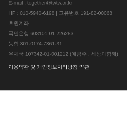
E-mail : together@twtw.or.kr
HP : 010-5940-6198 | 고유번호 191-82-00068
후원계좌
국민은행 603101-01-226283
농협 301-0174-7361-31
우체국 107342-01-001212 (예금주 : 세상과함께)
이용약관 및 개인정보처리방침 약관