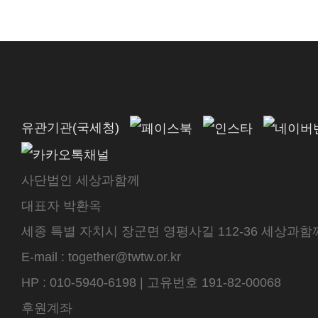
유관기관(국세청)
사단법인 세상과함께
대표자 박환옥
세종 특별 자치시 장군면 영평사길 112-36 세상과함께 센터
E-mail : together@twtw.or.kr
HP : 010-5940-6198 | 고유번호 191-82-00068
후원계좌