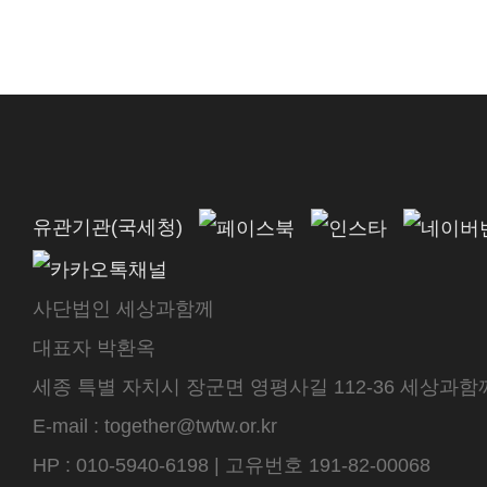
유관기관(국세청)
사단법인 세상과함께
대표자 박환옥
세종 특별 자치시 장군면 영평사길 112-36 세상과함께 센터
E-mail : together@twtw.or.kr
HP : 010-5940-6198 | 고유번호 191-82-00068