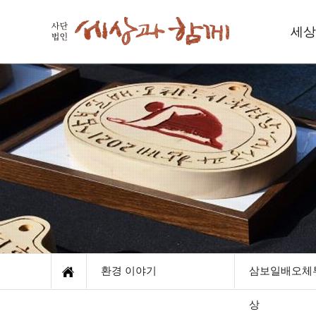
세상
세
인사
함께하
재
오
환경 이야기
삼보일배오체
상