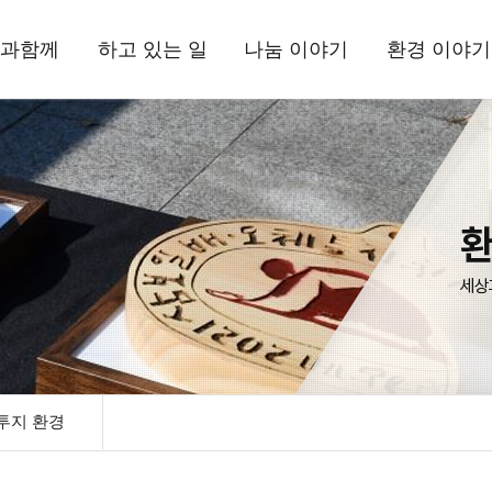
과함께
하고 있는 일
나눔 이야기
환경 이야기
상과함께
국내사업
현장 소식
삼보일배오체투
환경상
드립니다
해외사업
뉴스레터
활동 소식
는 사람들
환경사업
정기간행물
자료실
정보고
기부소식
삼보일배오체투
자료실
시는 길
투지 환경