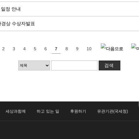
 일정 안내
 환경상 수상자발표
2
3
4
5
6
7
8
9
10
세상과함께
하고 있는 일
후원하기
유관기관(국세청)