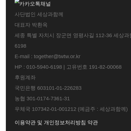
사단법인 세상과함께
대표자 박환옥
세종 특별 자치시 장군면 영평사길 112-36 세상과함께 
6198
E-mail : together@twtw.or.kr
HP : 010-5940-6198 | 고유번호 191-82-00068
후원계좌
국민은행 603101-01-226283
농협 301-0174-7361-31
우체국 107342-01-001212 (예금주 : 세상과함께)
이용약관 및 개인정보처리방침 약관