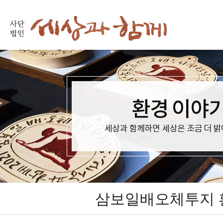
삼보일배오체투지 