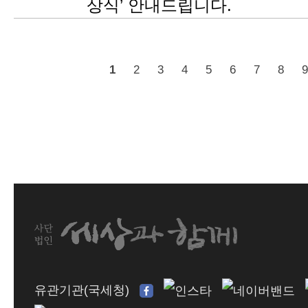
상식’ 안내드립니다.
1
2
3
4
5
6
7
8
9
유관기관(국세청)