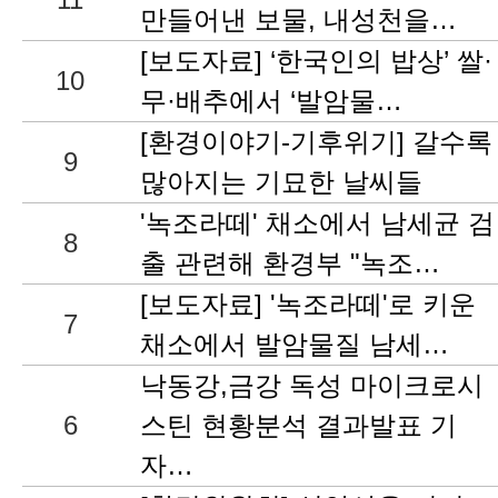
만들어낸 보물, 내성천을…
[보도자료] ‘한국인의 밥상’ 쌀·
10
무·배추에서 ‘발암물…
[환경이야기-기후위기] 갈수록
9
많아지는 기묘한 날씨들
'녹조라떼' 채소에서 남세균 검
8
출 관련해 환경부 "녹조…
[보도자료] '녹조라떼'로 키운
7
채소에서 발암물질 남세…
낙동강,금강 독성 마이크로시
6
스틴 현황분석 결과발표 기
자…