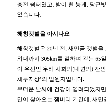
충전 쉼터였고, 발이 흰 농게, 당
었습니다.
해창갯벌을 아시나요
해창갯벌은 20년 전, 새만금 갯벌
와대까지 305km를 절하며 걷는 6
이 우선인 우리 사회의(내면의) 잔
체투지상’의 발원지입니다.
무더운 날씨에 건강이 염려되었지만 
민이 찾아오는 잼버리 기간에, 새만