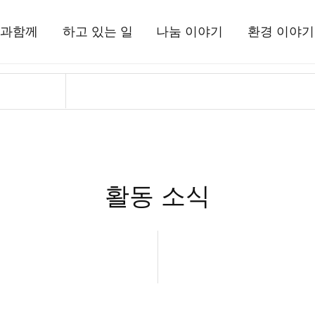
과함께
하고 있는 일
나눔 이야기
환경 이야기
상과함께
국내사업
현장 소식
삼보일배오체투
환경상
드립니다
해외사업
뉴스레터
활동 소식
는 사람들
환경사업
정기간행물
자료실
정보고
기부소식
삼보일배오체투
활동 소식
자료실
시는 길