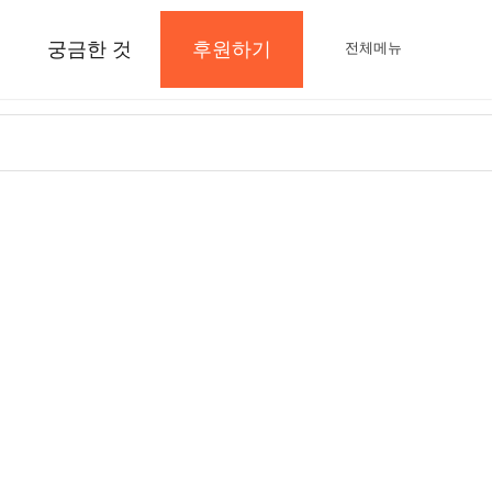
궁금한 것
후원하기
전체메뉴
지
공지사항 및 Q&A
후원하기
나의 후원내역
보도자료와 미디어
지