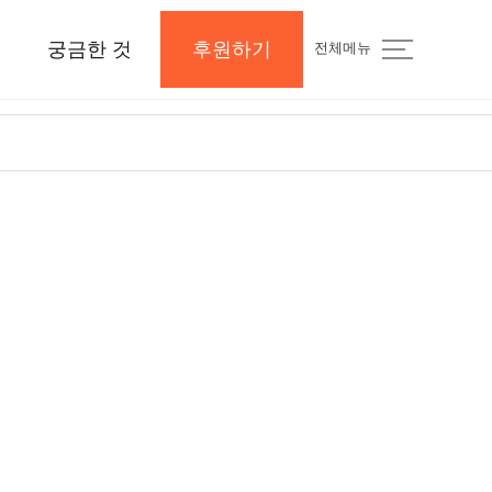
궁금한 것
후원하기
전체메뉴
지
공지사항 및 Q&A
후원하기
나의 후원내역
보도자료와 미디어
지