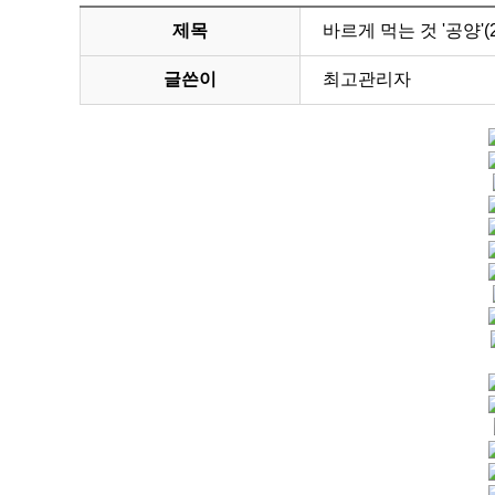
제목
바르게 먹는 것 '공양'(2
글쓴이
최고관리자