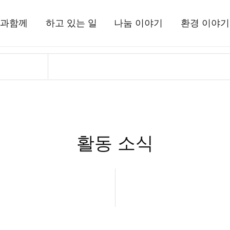
과함께
하고 있는 일
나눔 이야기
환경 이야기
상과함께
국내사업
현장 소식
삼보일배오체투
환경상
드립니다
해외사업
뉴스레터
활동 소식
는 사람들
환경사업
정기간행물
자료실
정보고
기부소식
삼보일배오체투
활동 소식
자료실
시는 길