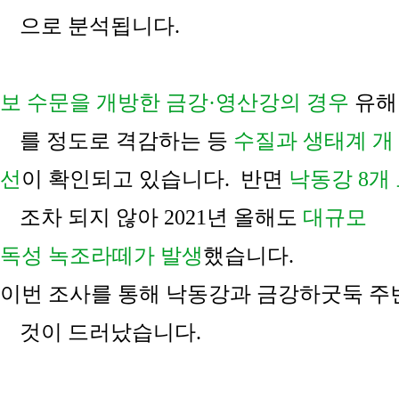
으로 분석됩니다
.
보 수문을 개방한 금강
·
영산강의 경우
유해
를 정도로 격감하는 등
수질과 생태계 개
선
이 확인되고 있습니다
.
반면
낙동강
8
개
조차 되지 않아
2021
년 올해도
대규모
독성 녹조라떼가 발생
했
습니다
.
이번 조사를 통해 낙동강과 금강하굿둑 주
것이 드러났습니다
.