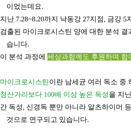
이었는데요
.
지난
7.28~8.20
까지 낙동강
27
지점
,
금강
5
검출된
마이크로시스틴 양에 대한 분석 결
습니다
.
이 분석 과정에
세상과함께도 후원하며 함
마이크로시스틴
이란 남세균 여러 독소 중
청산가리보다
100
배 이상 높은 독성
을 지
간 독성
,
신경독 뿐만 아니라 알츠하이머 등
것으로 연구되고 있습니다
.