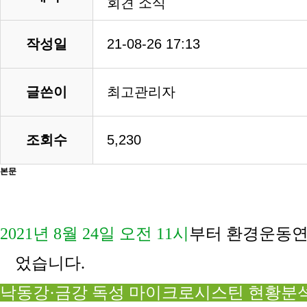
회견 소식
작성일
21-08-26 17:13
글쓴이
최고관리자
조회수
5,230
본문
2021
년
8
월
24
일 오전
11
시
부터 환경운동연
었습니다
.
낙동강
·
금강 독성 마이크로시스틴 현황분석