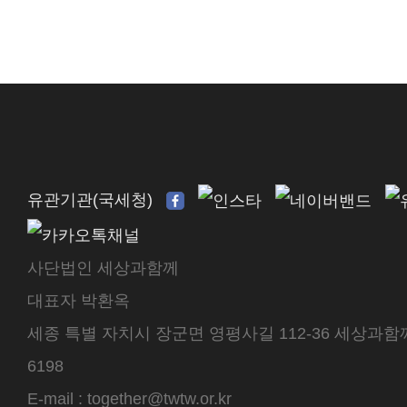
유관기관(국세청)
사단법인 세상과함께
대표자 박환옥
세종 특별 자치시 장군면 영평사길 112-36 세상과함께 센
6198
E-mail : together@twtw.or.kr