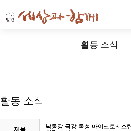
활동 소식
활동 소식
낙동강,금강 독성 마이크로시스
제목