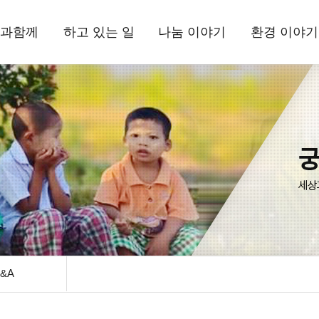
과함께
하고 있는 일
나눔 이야기
환경 이야기
상과함께
국내사업
현장 소식
삼보일배오체투
환경상
드립니다
해외사업
뉴스레터
활동 소식
는 사람들
환경사업
정기간행물
자료실
정보고
기부소식
삼보일배오체투
자료실
시는 길
&A