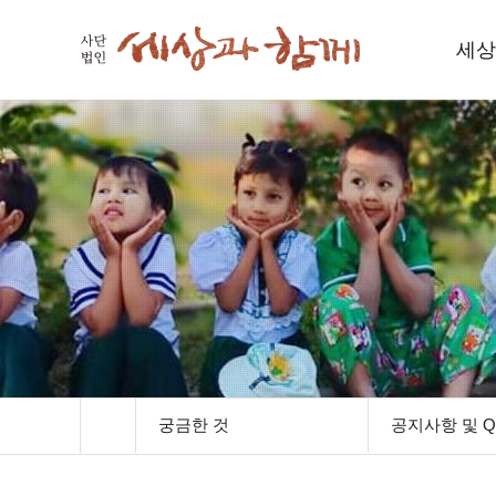
세상
세
인사
함께하
재
오
궁금한 것
공지사항 및 Q