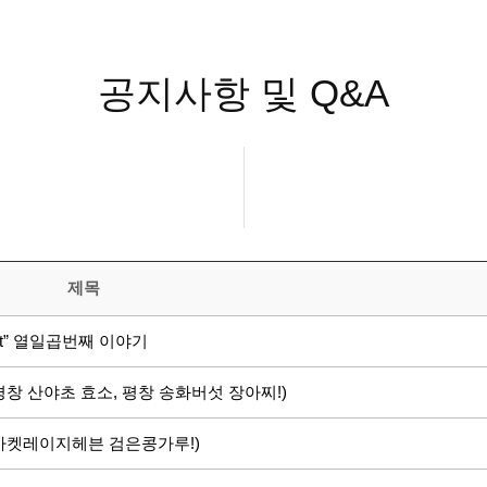
공지사항 및 Q&A
제목
ht” 열일곱번째 이야기
평창 산야초 효소, 평창 송화버섯 장아찌!)
(마켓레이지헤븐 검은콩가루!)