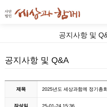
공지사항 및 Q
공지사항 및 Q&A
제목
2025년도 세상과함께 정기총
작성일
25-01-24 15:36