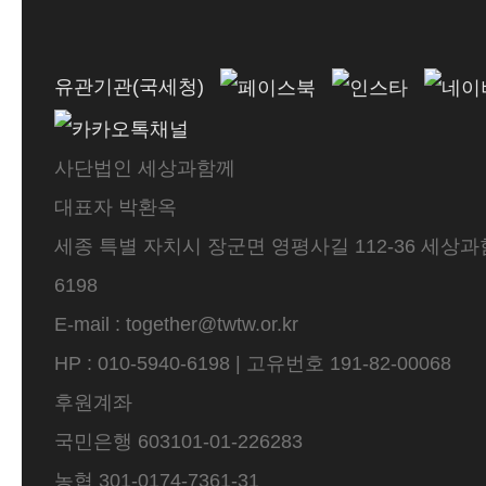
유관기관(국세청)
사단법인 세상과함께
대표자 박환옥
세종 특별 자치시 장군면 영평사길 112-36 세상과함께 
6198
E-mail : together@twtw.or.kr
HP : 010-5940-6198 | 고유번호 191-82-00068
후원계좌
국민은행 603101-01-226283
농협 301-0174-7361-31