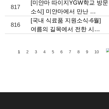
[미얀마 따이지YGW학교 방문
817
소식] 미얀마에서 만난 …
[국내 식료품 지원소식-6월]
816
여름의 길목에서 전한 시…
1
2
3
4
5
6
7
8
9
10