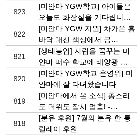
[미얀마 YGW학교] 아이들은
823
오늘도 화장실을 기다립니…
[미얀마 YGW 지원] 차가운 흙
822
바닥 대신 책상에서 공…
[생태농업] 자립을 꿈꾸는 미
821
얀마 떠수 학교에 태양광 …
[미얀마 YGW학교 운영위] 미
820
얀마에 잘 다녀왔습니다
[미얀마에서 온 소식] 총소리
819
도 더위도 잠시 멈춤! -…
[분유 후원] 7월의 분유 한 통
818
릴레이 후원