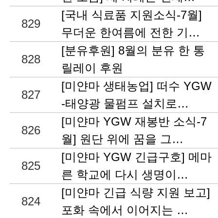
[국내 식료품 지원소식-7월]
829
무더운 한여름에 전한 기…
[분유후원] 8월의 분유 한 통
828
릴레이 후원
[미얀마 생태농업] 떠수 YGW
827
-태양광 물펌프 설치로…
[미얀마 YGW 재봉반 소식-7
826
월] 원단 위에 꿈을 그…
[미얀마 YGW 긴급구호] 메마
825
른 학교에 다시 생명이…
[미얀마 긴급 식량 지원 보고]
824
포화 속에서 이어지는 …