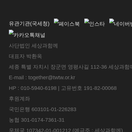
유관기관(국세청)
사단법인 세상과함께
대표자 박환옥
세종 특별 자치시 장군면 영평사길 112-36 세상과함께 센터
E-mail : together@twtw.or.kr
HP : 010-5940-6198 | 고유번호 191-82-00068
후원계좌
국민은행 603101-01-226283
농협 301-0174-7361-31
우체국 107342-01-001212 (예금주 : 세상과함께)