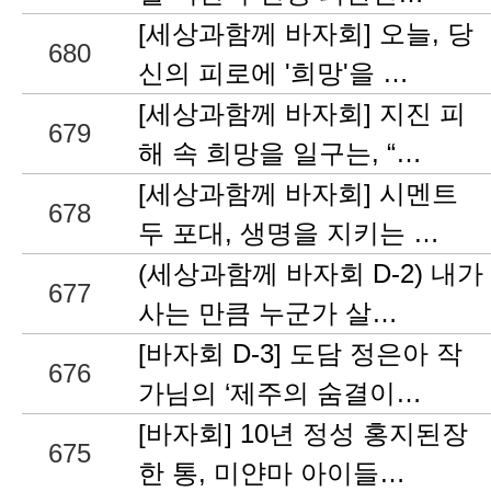
[세상과함께 바자회] 오늘, 당
680
신의 피로에 '희망'을 …
[세상과함께 바자회] 지진 피
679
해 속 희망을 일구는, “…
[세상과함께 바자회] 시멘트
678
두 포대, 생명을 지키는 …
(세상과함께 바자회 D-2) 내가
677
사는 만큼 누군가 살…
[바자회 D-3] 도담 정은아 작
676
가님의 ‘제주의 숨결이…
[바자회] 10년 정성 홍지된장
675
한 통, 미얀마 아이들…