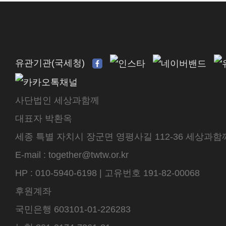
유관기관(국세청)
사단법인 세상과함께
대표자 박환옥
세종 특별 자치시 장군면 영평사길 112-36 세상과함께 센터
E-mail : together@twtw.or.kr
HP : 010-5940-6198 | 고유번호 191-82-00068
후원계좌
국민은행 603101-01-226283