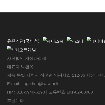
유관기관(국세청)
사단법인 세상과함께
대표자 박환옥
세종 특별 자치시 장군면 영평사길 112-36 세상과함께 센터
E-mail : together@twtw.or.kr
HP : 010-5940-6198 | 고유번호 191-82-00068
후원계좌