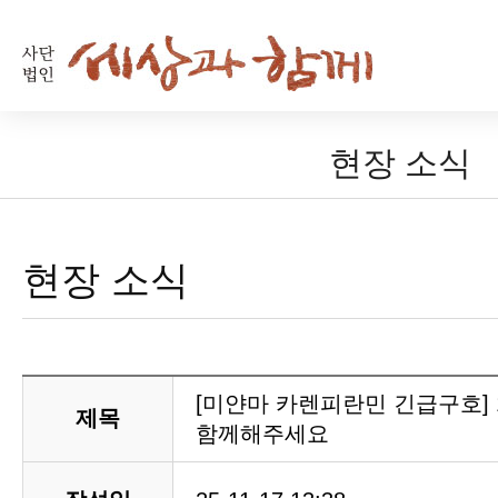
현장 소식
현장 소식
[미얀마 카렌피란민 긴급구호] 
제목
함께해주세요