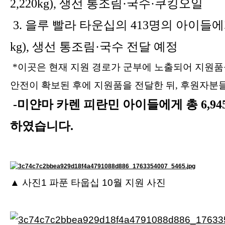
2,220kg), 생선 통조림·국수·쿠킹오일
3. 을루 빨라 타운십의 413명의 아이들
에
kg), 생선 통조림·국수 전달 예정
*이곳은 현재 지원 경로가 군부에 노출되어 지원품
안전이 확보된 후에 지원품을 전달한 뒤, 후원자분
-미얀마 카렌 피란민 아이들에게
총 6,9
하였습니다.
▲
사진1 파푼 타웁십 10월 지원 사진